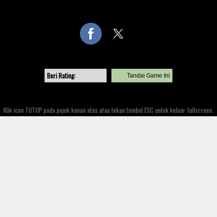
Beri Rating:
Tandai Game Ini
BACK TO GAME INFO
BACK TO GAME PLAY
Klik icon TUTUP pada pojok kanan atas atau tekan tombol ESC untuk keluar fullscreen.